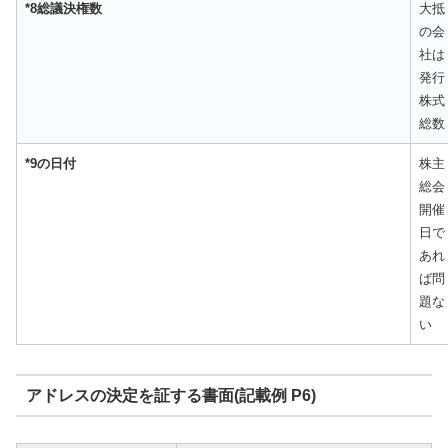
*8総議決権数
大抵
の会
社は
発行
株式
総数
*9の日付
株主
総会
開催
日で
あれ
ば問
題な
い
アドレスの決定を証する書面(記載例 P6)