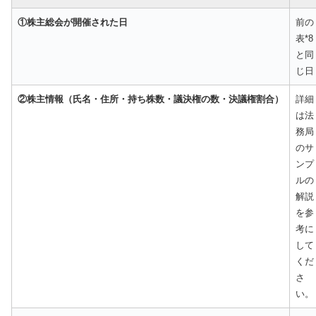
①株主総会が開催された日
前の
表*8
と同
じ日
②株主情報（氏名・住所・持ち株数・議決権の数・決議権割合）
詳細
は法
務局
のサ
ンプ
ルの
解説
を参
考に
して
くだ
さ
い。