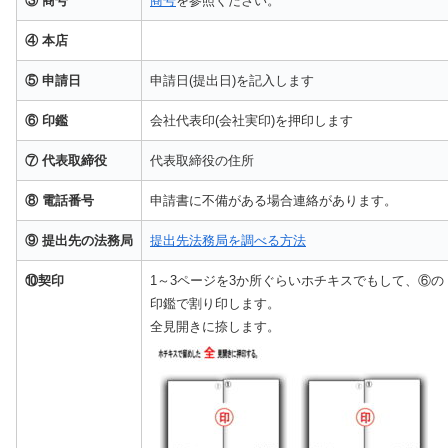
③ 商号
商号
を参照ください。
④ 本店
⑤ 申請日
申請日(提出日)を記入します
⑥ 印鑑
会社代表印(会社実印)を押印します
⑦ 代表取締役
代表取締役の住所
⑧ 電話番号
申請書に不備がある場合連絡があります。
⑨ 提出先の法務局
提出先法務局を調べる方法
⑩契印
1～3ページを3か所ぐらいホチキスでもして、⑥の
印鑑で割り印します。
全見開きに捺します。